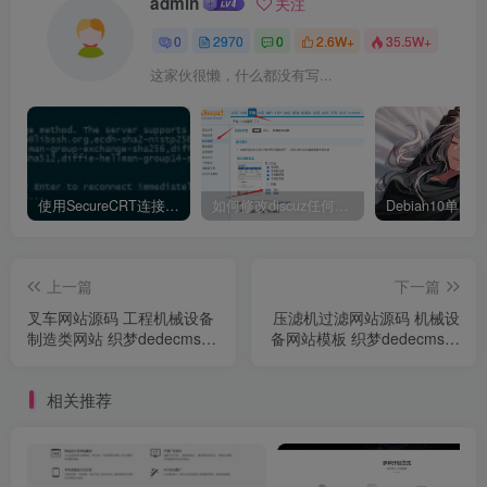
admin
关注
0
2970
0
2.6W+
35.5W+
这家伙很懒，什么都没有写...
使用SecureCRT连接Ubuntu20.04报错：Key exchange failed. No compatible key exchange method.
如何修改discuz任何模板的编辑器默认字体类型和默认字体大小
上一篇
下一篇
叉车网站源码 工程机械设备
压滤机过滤网站源码 机械设
制造类网站 织梦dedecms模
备网站模板 织梦dedecms模
板(带手机端)
板 (带手机端)
相关推荐