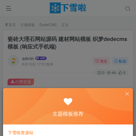
首页
主题模板
DedeCMS
正文
瓷砖大理石网站源码 建材网站模板 织梦dedecms
模板 (响应式手机端)
admin
关注
私信
6月10日 17:01发布
0
44
5
付费资源
瓷砖大理石网站源码 建材网站模板 织梦dedecms模板 (响应式手机端)
此内容为付费资源，请付费后查看
0.01
主题模板推荐
￥
免费
免费
黄金会员
钻石会员
下雪啦资源站
立即购买