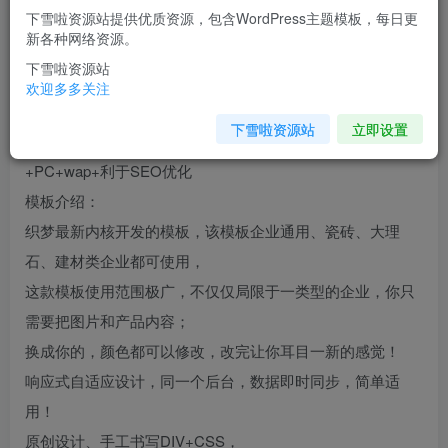
下雪啦资源站提供优质资源，包含WordPress主题模板，每日更
您当前未登录！建议登陆后购买，可保存购买订单
新各种网络资源。
下雪啦资源站
介绍
欢迎多多关注
下雪啦资源站
立即设置
瓷砖大理石网站模板_建材网站源码(响应式手机端)
+PC+wap+利于SEO优化
模板介绍：
织梦最新内核开发的模板，该模板企业通用、瓷砖、大理
石、建材类企业都可使用，
这款模板使用范围极广，不仅仅局限于一类型的企业，你只
需要把图片和产品内容；
换成你的，颜色都可以修改，改完让你耳目一新的感觉！
响应式自适应设计，同一个后台，数据即时同步，简单适
用！
原创设计、手工书写DIV+CSS，