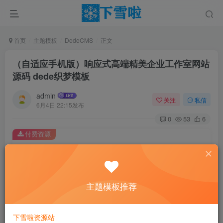
首页
主题模板
DedeCMS
正文
（自适应手机版）响应式高端精美企业工作室网站
源码 dede织梦模板
admin
关注
私信
6月4日 22:15发布
0
53
6
付费资源
（自适应手机版）响应式高端精美企业工作室网站源码 dede织梦模板
此内容为付费资源，请付费后查看
0.01
主题模板推荐
￥
免费
免费
黄金会员
钻石会员
下雪啦资源站
立即购买