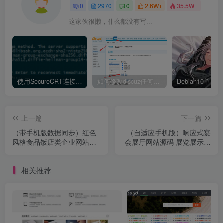
0
2970
0
2.6W+
35.5W+
这家伙很懒，什么都没有写...
使用SecureCRT连接Ubuntu20.04报错：Key exchange failed. No compatible key exchange method.
如何修改discuz任何模板的编辑器默认字体类型和默认字体大小
上一篇
下一篇
（带手机版数据同步）红色
（自适应手机版）响应式宴
风格食品饭店类企业网站源
会展厅网站源码 展览展示类
码 dede织梦整站模板
网站dede织梦模板
相关推荐