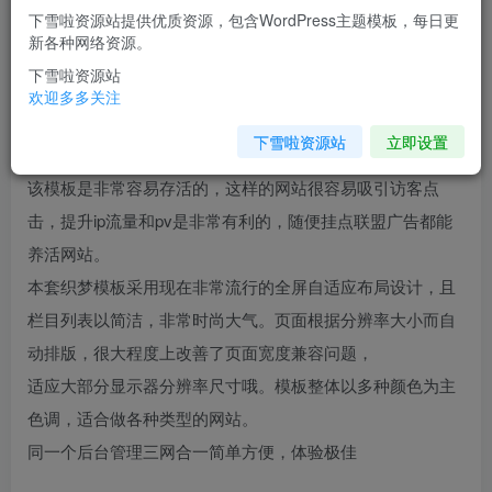
下雪啦资源站提供优质资源，包含WordPress主题模板，每日更
您当前未登录！建议登陆后购买，可保存购买订单
新各种网络资源。
下雪啦资源站
介绍
欢迎多多关注
下雪啦资源站
立即设置
（自适应手机版）响应式高端精美企业工作室织梦模板
该模板是非常容易存活的，这样的网站很容易吸引访客点
击，提升ip流量和pv是非常有利的，随便挂点联盟广告都能
养活网站。
本套织梦模板采用现在非常流行的全屏自适应布局设计，且
栏目列表以简洁，非常时尚大气。页面根据分辨率大小而自
动排版，很大程度上改善了页面宽度兼容问题，
适应大部分显示器分辨率尺寸哦。模板整体以多种颜色为主
色调，适合做各种类型的网站。
同一个后台管理三网合一简单方便，体验极佳