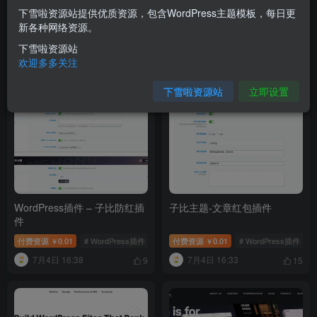
下雪啦资源站提供优质资源，包含WordPress主题模板，每日更
OneDown一款面向个人站长的
子比WordPress网盘链接失效
新各种网络资源。
资源下载、技术教程、内容资
资源检测插件
讯类站点的 WordPress 主题
下雪啦资源站
付费资源
0.01
# WordPress模板
# 资源模板
付费资源
# 软件下载站源码
0.01
# WordPress插件
￥
￥
欢迎多多关注
7月4日 16:59
7月4日 16:41
8
10
下雪啦资源站
立即设置
WordPress插件 – 子比防红插
子比主题-文章红包插件
件
付费资源
0.01
# WordPress插件
# 子比防红插件
付费资源
0.01
# WordPress插件
￥
￥
7月4日 16:38
7月4日 16:33
9
15