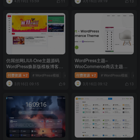
4月19日 15:59
3月16日 09:19
11
13
仿屌丝网LIUI-One主题源码
WordPress主题–
WordPress焕新版模板博客网
WooCommerce商店主题
站源码
WoodMart v8.3.9 破解版
付费资源
2
# WordPress模板
# 博客模板
付费资源
# 仿屌丝网
2
# WordPress模板
# W
￥
￥
3月16日 09:15
3月16日 09:12
9
13