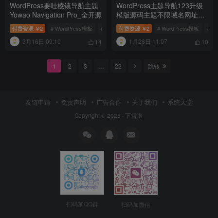
WordPress要哇棱镜导航主题
WordPress主题导航123升级
Yowao Navigation Pro_全开源
模版源码主题不限域名网址导
航
付费资源
2
# WordPress模板
# 导航主题
付费资源
# Yowao
2
# WordPress模板
# 
￥
￥
3月16日 09:10
1月28日 11:07
14
10
1
2
3
…
22
跳转
友链申请
免责声明
广告合作
关于我们
系统天堂
Copyright © 2025 ·
下雪啦
扫码加QQ群
扫码加微信