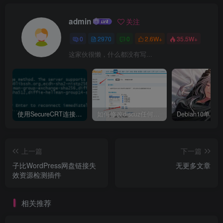
admin
关注
0
2970
0
2.6W+
35.5W+
这家伙很懒，什么都没有写...
使用SecureCRT连接Ubuntu20.04报错：Key exchange failed. No compatible key exchange method.
如何修改discuz任何模板的编辑器默认字体类型和默认字体大小
上一篇
下一篇
子比WordPress网盘链接失
无更多文章
效资源检测插件
相关推荐