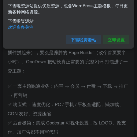
下雪啦资源站提供优质资源，包含WordPress主题模板，每日更
您当前未登录！建议登陆后购买，可保存购买订单
新各种网络资源。
下雪啦资源站
介绍
欢迎多多关注
下雪啦资源站
立即设置
市面上大部分下载/会员主题要么是半成品（还得自己买一堆
插件拼起来），要么是臃肿的 Page Builder（改个首页要半
小时）。OneDown 把站长真正需要的 完整闭环 打包进了一
套主题：
✅ 一套主题跑通业务：内容 → 会员 → 付费 → 下载 → 推广
→ 再营销
✅ 响应式 + 速度优化：PC / 手机 / 平板全适配，懒加载、
CDN 友好、资源压缩
✅ 后台极简：集成 Codestar 可视化设置，改 LOGO、改支
付、加广告都不用写代码