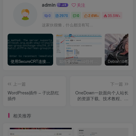
admin
关注
0
2970
0
2.6W+
35.5W+
这家伙很懒，什么都没有写...
使用SecureCRT连接Ubuntu20.04报错：Key exchange failed. No compatible key exchange method.
如何修改discuz任何模板的编辑器默认字体类型和默认字体大小
上一篇
下一篇
WordPress插件 – 子比防红
OneDown一款面向个人站长
插件
的资源下载、技术教程、内
容资讯类站点的 WordPress
主题
相关推荐