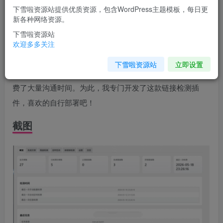
您当前未登录！建议登陆后购买，可保存购买订单
下雪啦资源站提供优质资源，包含WordPress主题模板，每日更
新各种网络资源。
介绍
下雪啦资源站
欢迎多多关注
很多站长经常遇到网盘链接失效但用户并不知情的情况，导
下雪啦资源站
立即设置
致用户下单后才发现无法使用，不仅增加了售后压力，也浪
费了大量沟通时间。为此，我专门开发了这款链接检测插
件，喜欢的自行部署吧！
截图