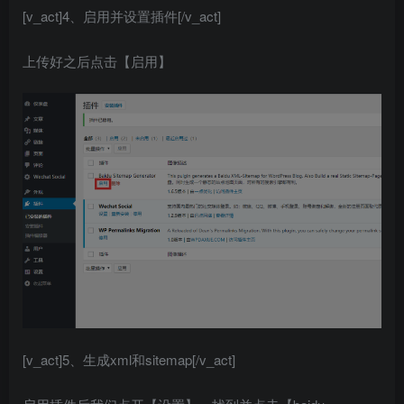
[v_act]4、启用并设置插件[/v_act]
上传好之后点击【启用】
[v_act]5、生成xml和sitemap[/v_act]