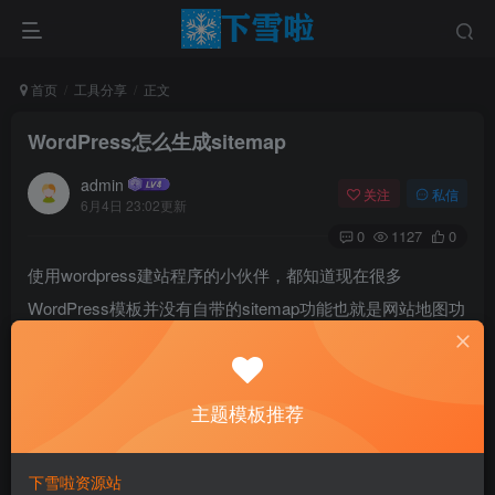
首页
工具分享
正文
WordPress怎么生成sitemap
admin
关注
私信
6月4日 23:02更新
0
1127
0
使用wordpress建站程序的小伙伴，都知道现在很多
WordPress模板并没有自带的sitemap功能也就是网站地图功
能，这个时候我们都会需要用到网站地图插件了；网络上有
很多可以生成网站地图的插件，可惜的是很少通用的，这里
番茄网为大家介绍一款柳城开发的一款通用的地图插件
主题模板推荐
（baidu-sitemap-generator）。
下雪啦资源站