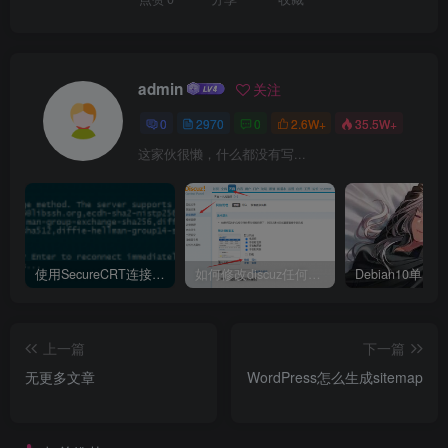
admin
关注
0
2970
0
2.6W+
35.5W+
这家伙很懒，什么都没有写...
使用SecureCRT连接Ubuntu20.04报错：Key exchange failed. No compatible key exchange method.
如何修改discuz任何模板的编辑器默认字体类型和默认字体大小
上一篇
下一篇
无更多文章
WordPress怎么生成sitemap