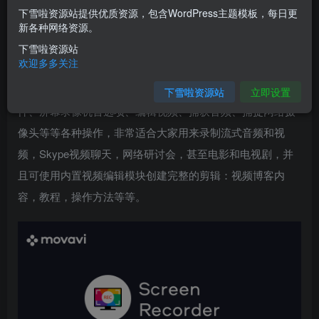
包括捕获在线视频、记录计划活动以及创建自己的视频，并
下雪啦资源站提供优质资源，包含WordPress主题模板，每日更
且带有音频，软件使用简单，功能丰富，基本上你所需要的
新各种网络资源。
工具它都有，支持从屏幕录制视频、录制在线视频、使用网
下雪啦资源站
欢迎多多关注
络摄像头录制、录制来自玩家的视频、录制Skype通话、制
作动画GIF、仅录制音频、设置屏幕录制、编辑捕获的文
下雪啦资源站
立即设置
件、屏幕录像机首选项、编辑视频、捕获音频、捕捉网络摄
像头等等各种操作，非常适合大家用来录制流式音频和视
频，Skype视频聊天，网络研讨会，甚至电影和电视剧，并
且可使用内置视频编辑模块创建完整的剪辑：视频博客内
容，教程，操作方法等等。