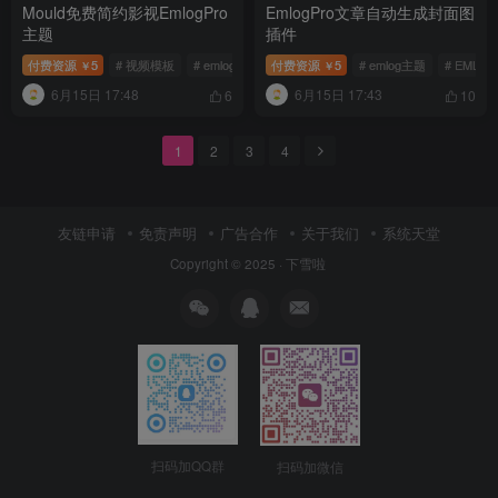
Mould免费简约影视EmlogPro
EmlogPro文章自动生成封面图
主题
插件
付费资源
5
# 视频模板
# emlog主题
付费资源
# EMLOG模板
5
# emlog主题
# EMLO
￥
￥
6月15日 17:48
6月15日 17:43
6
10
1
2
3
4
友链申请
免责声明
广告合作
关于我们
系统天堂
Copyright © 2025 ·
下雪啦
扫码加QQ群
扫码加微信