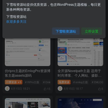
下雪啦资源站提供优质资源，包含WordPress主题模板，每日更
EmlogPro历史文章定时翻新插
Emlog6.0资源模板源码 带自
新各种网络资源。
件
动采集、带自助广告系统
下雪啦资源站
付费资源
0.01
# Emlog插件
# EmlogPro插件
付费资源
5
# emlog主题
# EMLO
￥
￥
欢迎多多关注
7月4日 16:36
6月15日 18:23
11
13
下雪啦资源站
立即设置
仿ripro主题的EmlogPro资源博
全开源Novelpath主题 适用于
客主题assets源码
时尚博客、个人网站、摄影
集、新闻门户、商业网站
付费资源
5
# RiPro主题
# EmlogPro资源博客主题
免费资源
# emlog主题
# EMLOG模
￥
emlogpro系统
6月15日 18:21
6月15日 18:17
15
5