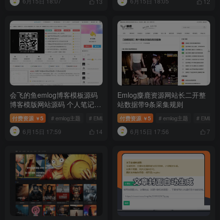
6月15日 18:07
6月15日 18:05
13
12
会飞的鱼emlog博客模板源码
Emlog麋鹿资源网站长二开整
博客模版网站源码 个人笔记博
站数据带9条采集规则
客定制模板源码
付费资源
5
# emlog主题
# EMLOG模板
付费资源
# Emlog博客模板
5
# emlog主题
# EMLO
￥
￥
6月15日 17:59
6月15日 17:56
14
7