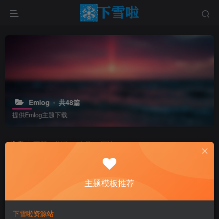
Emlog
共48篇
提供Emlog主题下载
排序
更新
浏览
点赞
评论
主题模板推荐
下雪啦资源站