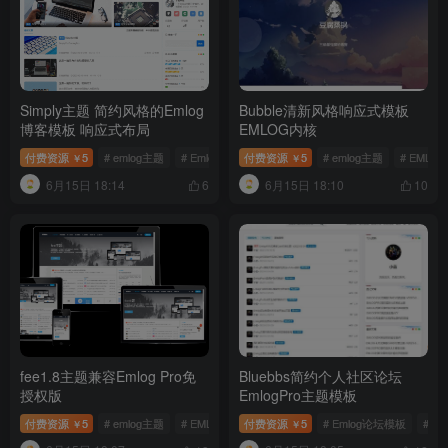
Simply主题 简约风格的Emlog
Bubble清新风格响应式模板
博客模板 响应式布局
EMLOG内核
付费资源
5
# emlog主题
# Emlog博客模板
付费资源
# Simply主题
5
# emlog主题
# EMLO
￥
￥
6月15日 18:14
6月15日 18:10
6
10
fee1.8主题兼容Emlog Pro免
Bluebbs简约个人社区论坛
授权版
EmlogPro主题模板
付费资源
5
# emlog主题
# EMLOG模板
付费资源
# fee主题
5
# Emlog论坛模板
# Bl
￥
￥