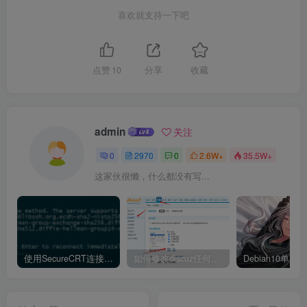
喜欢就支持一下吧
点赞
10
分享
收藏
admin
关注
0
2970
0
2.6W+
35.5W+
这家伙很懒，什么都没有写...
使用SecureCRT连接Ubuntu20.04报错：Key exchange failed. No compatible key exchange method.
如何修改discuz任何模板的编辑器默认字体类型和默认字体大小