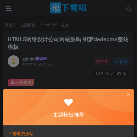
首页
主题模板
DedeCMS
正文
HTML5网络设计公司网站源码 织梦dedecms整站
模板
admin
关注
私信
5月27日 16:02发布
0
54
12
付费资源
HTML5网络设计公司网站源码 织梦dedecms整站模板
此内容为付费资源，请付费后查看
0.01
主题模板推荐
￥
免费
免费
黄金会员
钻石会员
下雪啦资源站
立即购买