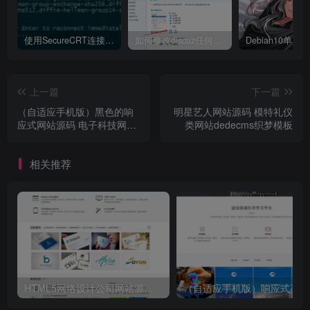
使用SecureCRT连接Ubuntu20.04报错：Key exchange failed. No compatible key exchange method.
如何修改discuz任何模板的编辑器默认字体类型和默认字体大小
上一篇
下一篇
（自适应手机版）黑色的响
明星艺人网站源码 模特礼仪
应式网站源码 电子科技网站
类网站dedecms织梦模板
企业织梦模板
相关推荐
HTML5网络设计公司网站源码 织梦dedecms整站模板
（自