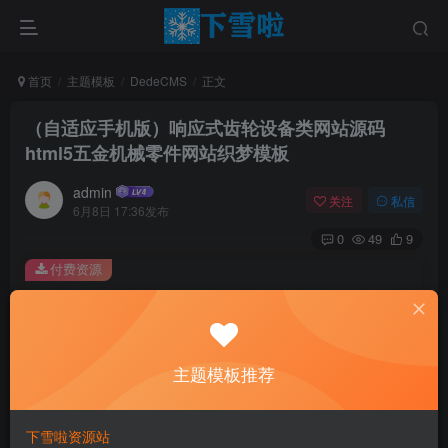
首页
主题模板
DedeCMS
正文
（自适应手机版）响应式齿轮设备类网站源码
html5五金机械零件网站织梦模板
admin
关注
私信
6月8日 17:36发布
0
49
9
付费资源
（自适应手机版）响应式齿轮设备类网站源码 html5五金机械零件网站织梦模板
此内容为付费资源，请付费后查看
0.01
主题模板推荐
￥
免费
免费
黄金会员
钻石会员
下雪啦资源站
立即购买