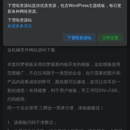
下雪啦资源站提供优质资源，包含WordPress主题模板，每日更
您当前未登录！建议登陆后购买，可保存购买订单
新各种网络资源。
下雪啦资源站
介绍
欢迎多多关注
下雪啦资源站
立即设置
（自适应手机版）响应式齿轮设备类网站织梦模板 html5五
金机械零件网站源码下载
本套织梦模板采用织梦最新内核开发的模板，这款模板使用
范围极广，不仅仅局限于一类型的企业，你只需要把图片和
产品内容换成你的即可，颜色都可以修改，改完让你耳目一
新的感觉！布局规整，利于用户体验，手工书写DIV+CSS，
代码精简。
同一个后台管理 三网合一简单方便，体验极极佳！
1、该模板代码干净整洁；