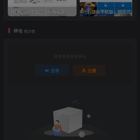
HTML5网络设计公司网站源码 织梦dedecms整站模板
（自
评论
抢沙发
请登录后发表评论
登录
注册