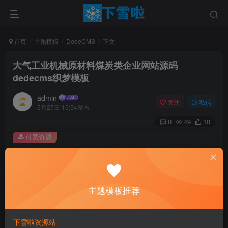
首页
主题模板
DedeCMS
正文
大气工业机械原材料煤炭类企业网站源码
dedecms织梦模板
admin
关注
私信
5月27日 15:54发布
0
49
10
付费资源
大气工业机械原材料煤炭类企业网站源码 dedecms织梦模板
此内容为付费资源，请付费后查看
0.01
主题模板推荐
￥
免费
免费
黄金会员
钻石会员
下雪啦资源站
立即购买