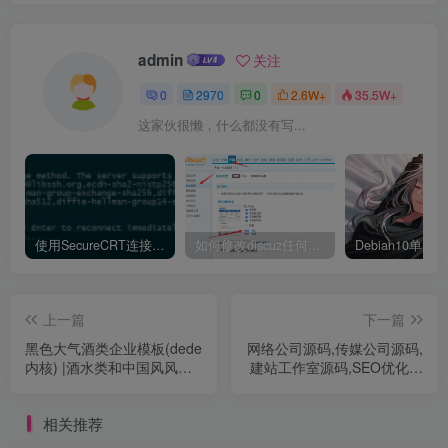
admin
关注
0
2970
0
2.6W+
35.5W+
这家伙很懒，什么都没有写...
使用SecureCRT连接Ubuntu20.04报错：Key exchange failed. No compatible key exchange method.
如何修改discuz任何模板的编辑器默认字体类型和默认字体大小
上一篇
下一篇
黑色大气酒类企业模板(dede
网络公司源码,传媒公司源码,
内核) |酒水类和中国风风格
建站工作室源码,SEO优化公
的网站
司源码,科技公司源码
相关推荐