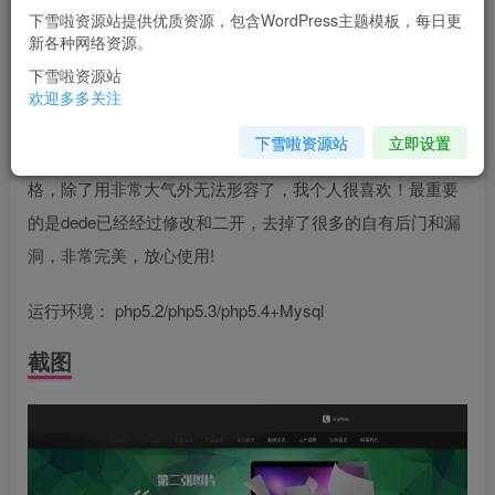
下雪啦资源站提供优质资源，包含WordPress主题模板，每日更
您当前未登录！建议登陆后购买，可保存购买订单
新各种网络资源。
下雪啦资源站
介绍
欢迎多多关注
下雪啦资源站
立即设置
适用范围： 绿色大气的通用公司类网站，Html5交互式风
格，除了用非常大气外无法形容了，我个人很喜欢！最重要
的是dede已经经过修改和二开，去掉了很多的自有后门和漏
洞，非常完美，放心使用!
运行环境： php5.2/php5.3/php5.4+Mysql
截图