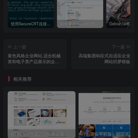
使用SecureCRT连接Ubuntu20.04报错：Key exchange failed. No compatible key exchange method.
如何修改discuz任何模板的编辑器默认字体类型和默认字体大小
上一篇
下一篇
黄色风格企业网站,适合机械
高端集团响应式自适应企业
类和电子类产品展示的企业
网站织梦模板
站,豪华大气带手机版
相关推荐
HTML5网络设计公司网站源码 织梦dedecms整站模板
（自