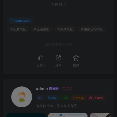
THE END
DedeCMS
# 织梦模板
# 蓝色模板
# 家政模板
# 搬家公司模板
喜欢就支持一下吧
点赞
9
分享
收藏
admin
关注
0
2970
0
2.6W+
35.5W+
这家伙很懒，什么都没有写...