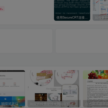
W+
使用SecureCRT连接Ubuntu20.04报错：Key exchange failed. No compatible key exchange method.
（自适应手机版）响应式高端精美企业工作室网站源码 dede织梦模板
响应式投资管理类网站源码 dedecms织梦模板(自适应手机端)