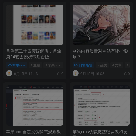
首涂第二十四套破解版，首涂
网站内容质量对网站有哪些影
第24套去授权带后台版
响？
苹果cms
# 主题
# 苹果cms
# 模板
日常随笔
# 品质
# 文章
# 内容
6月15日 16:13
6月15日 16:03
0
0
苹果cms自定义伪静态规则教
苹果cms伪静态基础认识和设