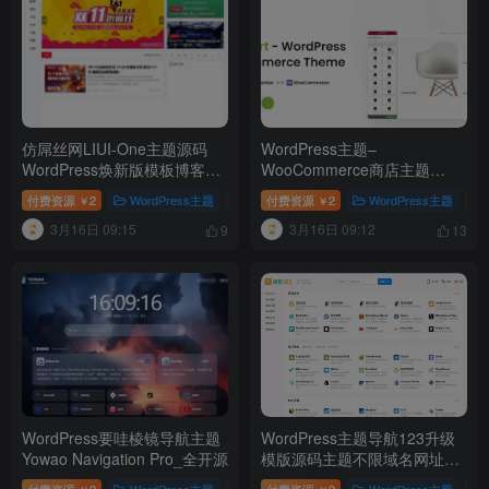
仿屌丝网LIUI-One主题源码
WordPress主题–
WordPress焕新版模板博客网
WooCommerce商店主题
站源码
WoodMart v8.3.9 破解版
付费资源
2
WordPress主题
# WordPress模板
付费资源
2
# 博客模板
WordPress主题
# 仿屌丝网
# 
￥
￥
3月16日 09:15
3月16日 09:12
9
13
WordPress要哇棱镜导航主题
WordPress主题导航123升级
Yowao Navigation Pro_全开源
模版源码主题不限域名网址导
航