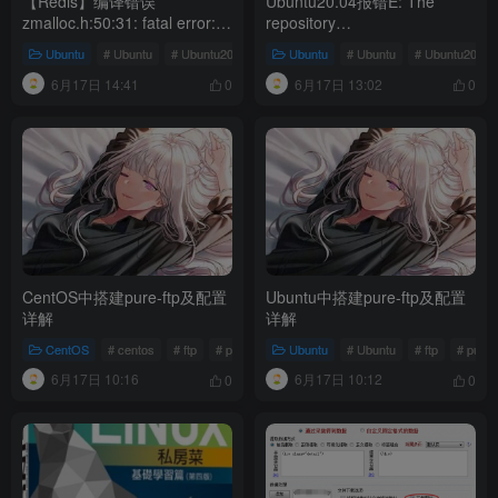
【Redis】编译错误
Ubuntu20.04报错E: The
zmalloc.h:50:31: fatal error:
repository
jemalloc/jemalloc.h: No such
‘http://ppa.launchpad.net/djcj/hy
Ubuntu
# Ubuntu
# Ubuntu20.04
# redis
Ubuntu
# Ubuntu
# Ubuntu20.04
file or directory
focal Release’ does not have
6月17日 14:41
6月17日 13:02
a Release file.
0
0
CentOS中搭建pure-ftp及配置
Ubuntu中搭建pure-ftp及配置
详解
详解
CentOS
# centos
# ftp
# pureftp
Ubuntu
# Ubuntu
# ftp
# puref
6月17日 10:16
6月17日 10:12
0
0