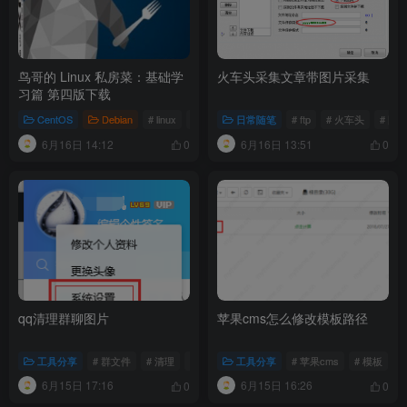
鸟哥的 Linux 私房菜：基础学
火车头采集文章带图片采集
习篇 第四版下载
CentOS
Debian
# linux
# 鸟哥私房菜
日常随笔
# ftp
# 火车头
# 图
6月16日 14:12
6月16日 13:51
0
0
qq清理群聊图片
苹果cms怎么修改模板路径
工具分享
# 群文件
# 清理
# qq
工具分享
# 苹果cms
# 模板
#
6月15日 17:16
6月15日 16:26
0
0