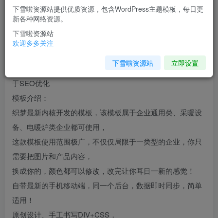
下雪啦资源站提供优质资源，包含WordPress主题模板，每日更
您当前未登录！建议登陆后购买，可保存购买订单
新各种网络资源。
下雪啦资源站
介绍
欢迎多多关注
下雪啦资源站
立即设置
采暖设备电暖炉类网站织梦模板(带手机端)+PC+移动端+利
于SEO优化
模板介绍：
织梦最新内核开发的模板，该模板属于企业通用类、采暖设
备、电暖炉类企业都可使用，
这款模板使用范围极广，不仅仅局限于一类型的企业，你只
需要把图片和产品内容，
换成你的，颜色都可以修改，改完让你耳目一新的感觉！
自带最新的手机移动端，同一个后台，数据即时同步，简单
适用！
原创设计、手工书写DIV+CSS，