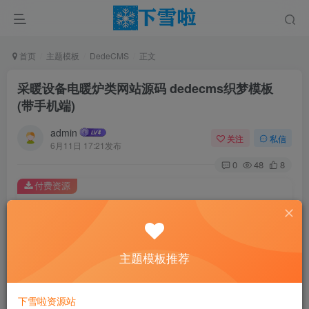
首页
主题模板
DedeCMS
正文
采暖设备电暖炉类网站源码 dedecms织梦模板
(带手机端)
admin
关注
私信
6月11日 17:21发布
0
48
8
付费资源
采暖设备电暖炉类网站源码 dedecms织梦模板 (带手机端)
此内容为付费资源，请付费后查看
6
主题模板推荐
￥
免费
免费
黄金会员
钻石会员
下雪啦资源站
立即购买