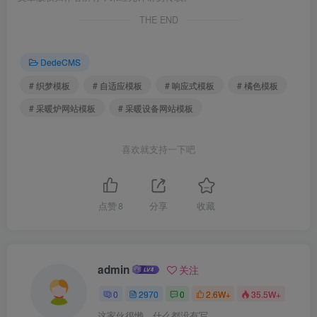
THE END
DedeCMS
# 织梦模板
# 自适应模板
# 响应式模板
# 橘色模板
# 采暖炉网站模板
# 采暖设备网站模板
喜欢就支持一下吧
点赞
8
分享
收藏
admin
关注
0
2970
0
2.6W+
35.5W+
这家伙很懒，什么都没有写...