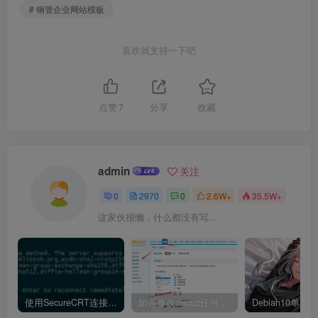
# 钢管企业网站模板
喜欢就支持一下吧
点赞
7
分享
收藏
admin
关注
0
2970
0
2.6W+
35.5W+
这家伙很懒，什么都没有写...
使用SecureCRT连接Ubuntu20.04报错：Key exchange failed. No compatible key exchange method.
如何修改discuz任何模板的编辑器默认字体类型和默认字体大小