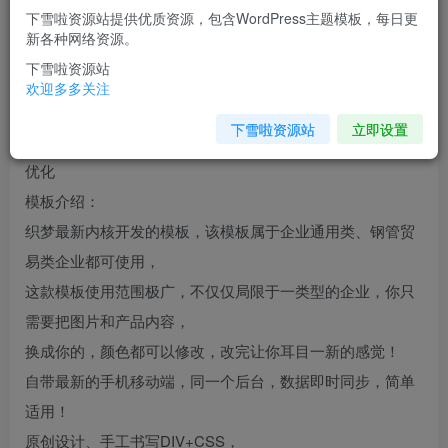
下雪啦资源站提供优质资源，包含WordPress主题模板，每日更
您当前未登录！建议登陆后购买，可保存购买订单
新各种网络资源。
下雪啦资源站
介绍
欢迎多多关注
下雪啦资源站
立即设置
钢管工程贸易类织梦模板(带手机端)+PC+移动端+利于SEO
优化
模板介绍：
织梦最新内核开发的模板，该模板属于企业通用类、钢管贸
易类企业都可使用，
这款模板使用范围极广，不仅仅局限于一类型的企业，你只
需要把图片和产品内容，
换成你的，颜色都可以修改，改完让你耳目一新的感觉！
自带最新的手机移动端，同一个后台，数据即时同步，简单
适用！
原创设计、手工书写DIV+CSS，