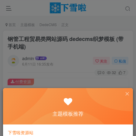
首页
主题模板
DedeCMS
正文
钢管工程贸易类网站源码 dedecms织梦模板 (带
手机端)
admin
关注
私信
6月11日 16:35发布
0
32
7
付费资源
钢管工程贸易类网站源码 dedecms织梦模板 (带手机端)
此内容为付费资源，请付费后查看
0.01
主题模板推荐
￥
免费
免费
黄金会员
钻石会员
下雪啦资源站
立即购买