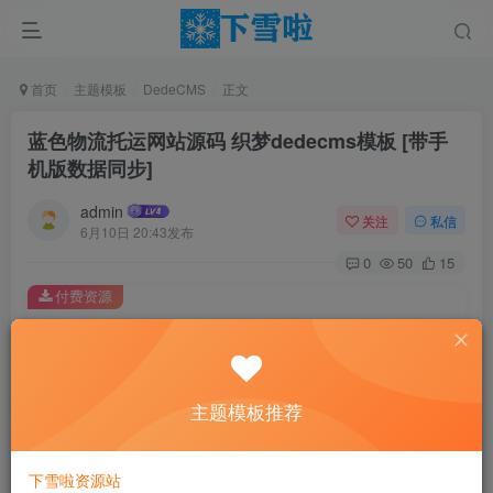
首页
主题模板
DedeCMS
正文
蓝色物流托运网站源码 织梦dedecms模板 [带手
机版数据同步]
admin
关注
私信
6月10日 20:43发布
0
50
15
付费资源
蓝色物流托运网站源码 织梦dedecms模板 [带手机版数据同步]
此内容为付费资源，请付费后查看
0.01
主题模板推荐
￥
免费
免费
黄金会员
钻石会员
下雪啦资源站
立即购买