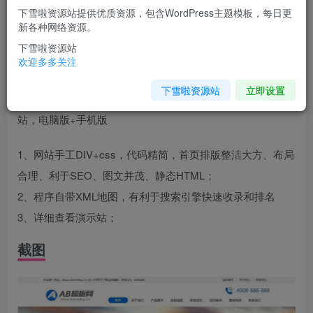
下雪啦资源站提供优质资源，包含WordPress主题模板，每日更
您当前未登录！建议登陆后购买，可保存购买订单
新各种网络资源。
下雪啦资源站
介绍
欢迎多多关注
下雪啦资源站
立即设置
本程序采用一库两站简洁方便管理后台，一个后台管理两网
站，电脑版+手机版
1、网站手工DIV+css，代码精简，首页排版整洁大方、布局
合理、利于SEO、图文并茂、静态HTML；
2、程序自带XML地图，有利于搜索引擎快速收录和排名
3、详细查看演示站；
截图