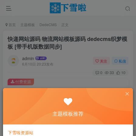
首页
主题模板
DedeCMS
正文
快递网站源码 物流网站模板源码 dedecms织梦模
板 [带手机版数据同步]
admin
关注
私信
6月10日 20:23发布
0
33
10
付费资源
快递网站源码 物流网站模板源码 dedecms织梦模板 [带手机版数据同步]
此内容为付费资源，请付费后查看
0.01
主题模板推荐
￥
免费
免费
黄金会员
钻石会员
下雪啦资源站
立即购买