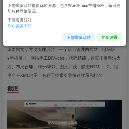
下雪啦资源站提供优质资源，包含WordPress主题模板，每日更
您当前未登录！建议登陆后购买，可保存购买订单
新各种网络资源。
下雪啦资源站
介绍
欢迎多多关注
下雪啦资源站
立即设置
快递网站源码_物流网站模板源码[带手机版数据同步]采用一
库两站简洁方便管理后台，一个后台管理两网站，电脑版
+手机版 1、网站手工DIV+css，代码精简，首页排版整洁大
方、布局合理、利于SEO、图文并茂、静态HTML； 2、程
序自带XML地图，有利于搜索引擎快速收录和排名
截图