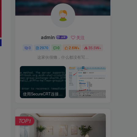
admin
关注
0
2970
0
2.6W+
35.5W+
这家伙很懒，什么都没有写...
使用SecureCRT连接Ubuntu20.04报错：Key exchange failed. No compatible key exchange method.
如何修改discuz任何模板的编辑器默认字体类型和默认字体大小
TOP1