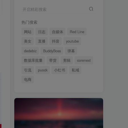
开启精彩搜索
热门搜索
网站
日志
自媒体
Red Line
美女
直播
抖音
youtube
dedebiz
BuddyBoss
弹幕
数据库批量
带货
剪辑
corenext
引流
puock
小红书
私域
电商