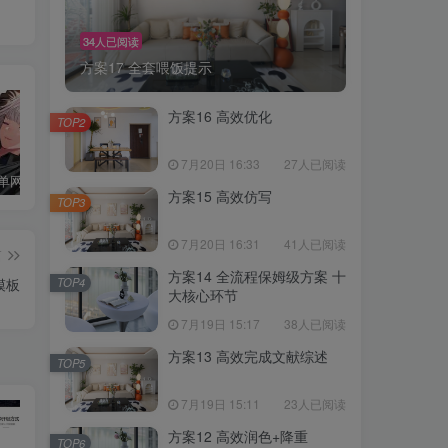
34人已阅读
方案17 全套喂饭提示
方案16 高效优化
TOP2
7月20日 16:33
27人已阅读
Debian10单网卡配置两个IP地址
Ubuntu Server 20.04修改固定ip地址教程
在Debian 10（Buster）上安装和配置Firewalld的方法
方案15 高效仿写
TOP3
7月20日 16:31
41人已阅读
篇
方案14 全流程保姆级方案 十
模板
TOP4
大核心环节
7月19日 15:17
38人已阅读
方案13 高效完成文献综述
TOP5
7月19日 15:11
23人已阅读
方案12 高效润色+降重
TOP6