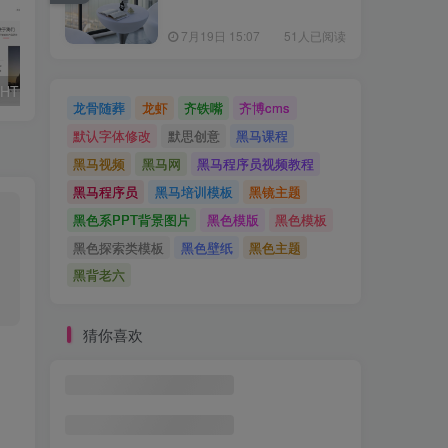
7月19日 15:07
51人已阅读
(自适应手机版)HTML5智能锁具电子产品研发类网站源码 响应式电子智能锁网站织梦模板
（自适应手机版）响应式高端精美企业工作室网站源码 dede织梦模板
龙骨随葬
龙虾
齐铁嘴
齐博cms
默认字体修改
默思创意
黑马课程
黑马视频
黑马网
黑马程序员视频教程
黑马程序员
黑马培训模板
黑镜主题
黑色系PPT背景图片
黑色模版
黑色模板
黑色探索类模板
黑色壁纸
黑色主题
黑背老六
猜你喜欢