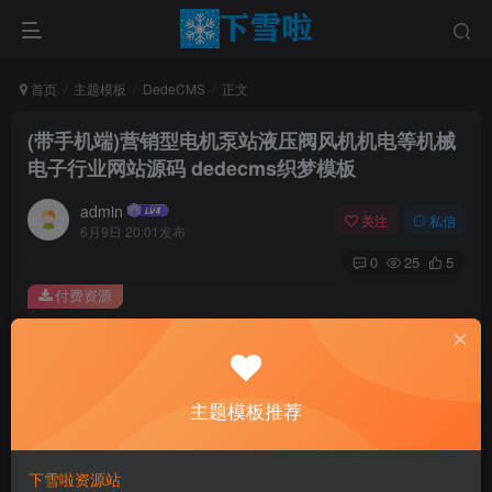
首页
主题模板
DedeCMS
正文
(带手机端)营销型电机泵站液压阀风机机电等机械
电子行业网站源码 dedecms织梦模板
admin
关注
私信
6月9日 20:01发布
0
25
5
付费资源
(带手机端)营销型电机泵站液压阀风机机电等机械电子行业网站源码 dedecms织梦模板
此内容为付费资源，请付费后查看
0.01
主题模板推荐
￥
免费
免费
黄金会员
钻石会员
下雪啦资源站
立即购买