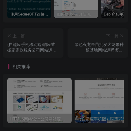
使用SecureCRT连接Ubuntu20.04报错：Key exchange failed. No compatible key exchange method.
如何修改discuz任何模板的编辑器默认字体类型和默认字体大小
上一篇
下一篇
(自适应手机移动端)响应式
绿色火龙果苗批发火龙果种
搬家家政服务公司网站源码
植基地网站源码 织梦
织梦dedecms模板
dedecms模板
相关推荐
HTML5网络设计公司网站源码 织梦dedecms整站模板
（自