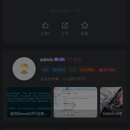
喜欢就支持一下吧
点赞
9
分享
收藏
admin
关注
0
2970
0
2.6W+
35.5W+
这家伙很懒，什么都没有写...
使用SecureCRT连接Ubuntu20.04报错：Key exchange failed. No compatible key exchange method.
如何修改discuz任何模板的编辑器默认字体类型和默认字体大小