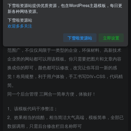
下雪啦资源站提供优质资源，包含WordPress主题模板，每日更
您当前未登录！建议登陆后购买，可保存购买订单
新各种网络资源。
下雪啦资源站
介绍
欢迎多多关注
下雪啦资源站
立即设置
本套织梦模板采用织梦最新内核开发的模板，这款模板使用
范围广，不仅仅局限于一类型的企业，环保材料、高新技术
企业类的网站都可以用该模板。你只需要把图片和文章内容
换成你的即可，颜色都可以修改，改完让你耳目一新的感
觉！布局规整，利于用户体验，手工书写DIV+CSS，代码精
简。
同一个后台管理 三网合一简单方便，体验好！
1、该模板代码干净整洁；
2、效果相当的炫酷，相当简洁大气高端，模板简单，全部已
数据调用，只需后台修改栏目名称即可