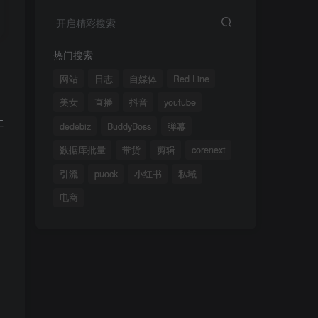
开启精彩搜索
开启精彩搜索
热门搜索
热门搜索
网站
网站
日志
日志
自媒体
自媒体
Red Line
Red Line
美女
美女
直播
直播
抖音
抖音
youtube
youtube
让
dedebiz
dedebiz
BuddyBoss
BuddyBoss
弹幕
弹幕
数据库批量
数据库批量
带货
带货
剪辑
剪辑
corenext
corenext
引流
引流
puock
puock
小红书
小红书
私域
私域
电商
电商