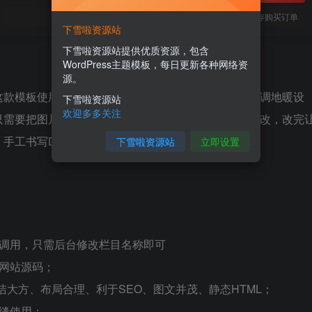
您当前未登录！建议登陆后购买，可保存购买订单
下雪啦资源站
下雪啦资源站提供优质资源，包含
WordPress主题模板，每日更新各种网络资
源。
这款模板使用范围广，不仅仅局限于一类型的企业，空调地暖设
下雪啦资源站
欢迎多多关注
只需要把图片和文章内容换成你的即可，颜色都可以修改，改完
工书写DIV+CSS，代码精简。
下雪啦资源站
立即设置
据调用，只需后台修改栏目名称即可
网站源码；
整洁大方、布局合理、利于SEO、图文并茂、静态HTML；
缝使用；