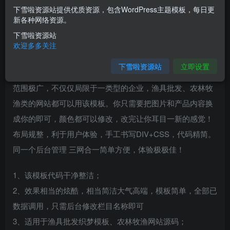
下雪啦资源站提供优质资源，包含WordPress主题模板，每日更
您当前未登录！建议登陆后购买，可保存购买订单
新各种网络资源。
下雪啦资源站
介绍
欢迎多多关注
下雪啦资源站
立即设置
本套织梦模板采用织梦最新内核开发的模板，这款模板使用
范围极广，不仅仅局限于一类型的企业，渔具批发、农林牧
渔类的网站都可以用该模板。你只需要把图片和产品内容换
成你的即可，颜色都可以修改，改完让你耳目一新的感觉！
布局规整，利于用户体验，手工书写DIV+CSS，代码精简。
同一个后台管理 三网合一简单方便，体验极极佳！
1、该模板代码干净整洁；
2、效果相当的炫酷，相当简洁大气高端，模板简单，全部已
数据调用，只需后台修改栏目名称即可
3、适用于渔具批发织梦模板、农林牧渔网站源码；