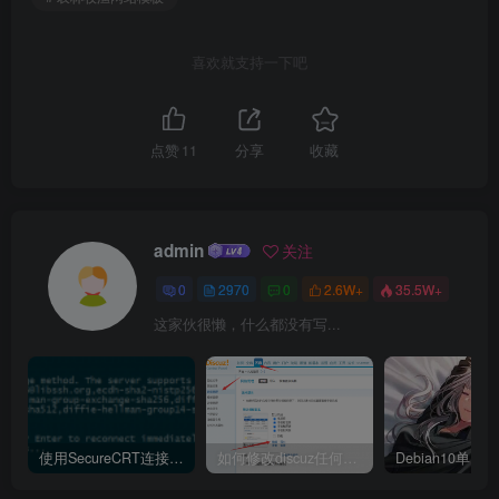
喜欢就支持一下吧
点赞
11
分享
收藏
admin
关注
0
2970
0
2.6W+
35.5W+
这家伙很懒，什么都没有写...
使用SecureCRT连接Ubuntu20.04报错：Key exchange failed. No compatible key exchange method.
如何修改discuz任何模板的编辑器默认字体类型和默认字体大小