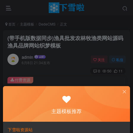
首页
主题模板
DedeCMS
正文
(带手机版数据同步)渔具批发农林牧渔类网站源码
渔具品牌网站织梦模板
admin
关注
私信
6月8日 21:34发布
0
50
11
付费资源
(带手机版数据同步)渔具批发农林牧渔类网站源码 渔具品牌网站织梦模板
此内容为付费资源，请付费后查看
0.01
主题模板推荐
￥
免费
免费
黄金会员
钻石会员
下雪啦资源站
立即购买