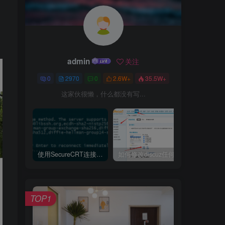
admin
关注
0
2970
0
2.6W+
35.5W+
这家伙很懒，什么都没有写...
使用SecureCRT连接Ubuntu20.04报错：Key exchange failed. No compatible key exchange method.
如何修改discuz任何模板的编辑器默认字体类型和默认字体大小
TOP1