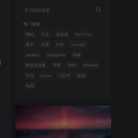
开启精彩搜索
热门搜索
网站
日志
自媒体
Red Line
美女
直播
抖音
youtube
、
dedebiz
BuddyBoss
弹幕
目
数据库批量
带货
剪辑
corenext
引流
puock
小红书
私域
电商