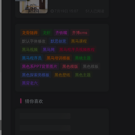
7月19日 15:07
51人已阅读
龙骨随葬
龙虾
齐铁嘴
齐博cms
默认字体修改
默思创意
黑马课程
黑马视频
黑马网
黑马程序员视频教程
黑马程序员
黑马培训模板
黑镜主题
黑色系PPT背景图片
黑色模版
黑色模板
黑色探索类模板
黑色壁纸
黑色主题
黑背老六
猜你喜欢