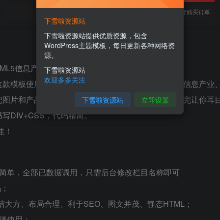
您当前未登录！建议登陆后购买，可保存购买订单
下雪啦资源站
下雪啦资源站提供优质资源，包含
WordPress主题模板，每日更新各种网络资
源。
ML5信息产业企业集团网站源码下载
下雪啦资源站
欢迎多多关注
这款模板使用范围极广，不仅仅局限于一类型的企业，信息产业
把图片和产品内容换成你的即可，颜色都可以修改，改完让你耳
下雪啦资源站
立即设置
DIV+CSS，代码精简。
佳！
板简单，全部已数据调用，只需后台修改栏目名称即可
码；
整洁大方、布局合理、利于SEO、图文并茂、静态HTML；
缝使用；