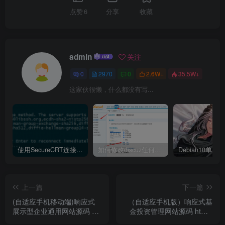
点赞
6
分享
收藏
admin
关注
0
2970
0
2.6W+
35.5W+
这家伙很懒，什么都没有写...
使用SecureCRT连接Ubuntu20.04报错：Key exchange failed. No compatible key exchange method.
如何修改discuz任何模板的编辑器默认字体类型和默认字体大小
上一篇
下一篇
(自适应手机移动端)响应式
（自适应手机版）响应式基
展示型企业通用网站源码 织
金投资管理网站源码 html5
梦dedecms模板
投资理财织梦模板