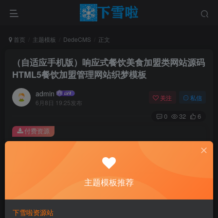
首页
主题模板
DedeCMS
正文
（自适应手机版）响应式餐饮美食加盟类网站源码
HTML5餐饮加盟管理网站织梦模板
admin
关注
私信
6月8日 19:25发布
0
32
6
付费资源
（自适应手机版）响应式餐饮美食加盟类网站源码 HTML5餐饮加盟管理网站织梦模板
此内容为付费资源，请付费后查看
0.01
主题模板推荐
￥
免费
免费
黄金会员
钻石会员
下雪啦资源站
立即购买