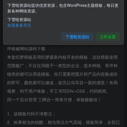
下雪啦资源站提供优质资源，包含WordPress主题模板，每日更
您当前未登录！建议登陆后购买，可保存购买订单
新各种网络资源。
下雪啦资源站
介绍
欢迎多多关注
下雪啦资源站
立即设置
（带手机版数据同步）苗木草坪种植类网站织梦模板 绿化草
坪植被网站源码下载
本套织梦模板采用织梦最新内核开发的模板，这款模板使用
范围极广，不仅仅局限于一类型的企业，苗木种植、草坪种
植类的都可以用该模板。你只需要把图片和产品内容换成你
的即可，颜色都可以修改，改完让你耳目一新的感觉！布局
规整，利于用户体验，手工书写DIV+CSS，代码精简。
同一个后台管理 三网合一简单方便，体验极极佳！
1、该模板代码干净整洁；
2、效果相当的炫酷，相当简洁大气高端，模板简单，全部已