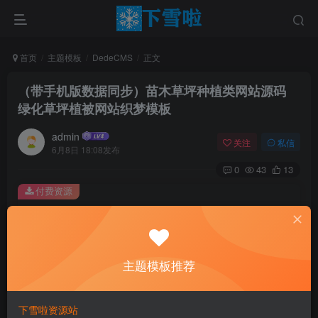
首页
主题模板
DedeCMS
正文
（带手机版数据同步）苗木草坪种植类网站源码
绿化草坪植被网站织梦模板
admin
关注
私信
6月8日 18:08发布
0
43
13
付费资源
（带手机版数据同步）苗木草坪种植类网站源码 绿化草坪植被网站织梦模板
此内容为付费资源，请付费后查看
0.01
主题模板推荐
￥
免费
免费
黄金会员
钻石会员
下雪啦资源站
立即购买