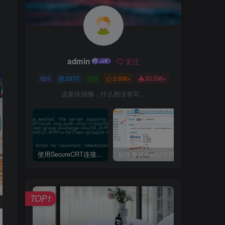
admin
关注
0
2970
0
2.6W+
35.5W+
这家伙很懒，什么都没有写...
使用SecureCRT连接Ubuntu20.04报错：Key exchange failed. No compatible key exchange method.
如何修改discuz任何模板的编辑器默认字体类型和默认字体大小
TOP1