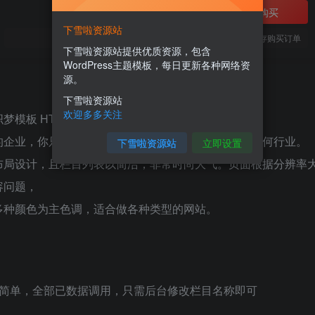
立即购买
下雪啦资源站
您当前未登录！建议登陆后购买，可保存购买订单
下雪啦资源站提供优质资源，包含
WordPress主题模板，每日更新各种网络资
源。
下雪啦资源站
欢迎多多关注
梦模板 HTML5手表首饰类网站源码下载
的企业，你只需要把图片和产品内容更换下，适用于任何行业。
下雪啦资源站
立即设置
布局设计，且栏目列表以简洁，非常时尚大气。页面根据分辨率
容问题，
多种颜色为主色调，适合做各种类型的网站。
板简单，全部已数据调用，只需后台修改栏目名称即可