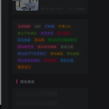
7月19日 15:07
51人已阅读
龙骨随葬
龙虾
齐铁嘴
齐博cms
默认字体修改
默思创意
黑马课程
黑马视频
黑马网
黑马程序员视频教程
黑马程序员
黑马培训模板
黑镜主题
黑色系PPT背景图片
黑色模版
黑色模板
黑色探索类模板
黑色壁纸
黑色主题
黑背老六
猜你喜欢