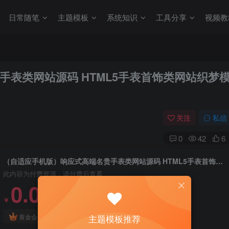
日常随笔
主题模板
系统知识
工具分享
视频教
表类网站源码 HTML5手表首饰类网站织梦
关注
私信
0
42
6
（自适应手机版）响应式高端名贵手表类网站源码 HTML5手表首饰类网站织梦模板
此内容为付费资源，请付费后查看
0.01
￥
免费
免费
黄金会员
钻石会员
主题模板推荐