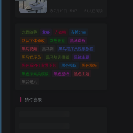
7月19日 15:07
51人已阅读
龙骨随葬
龙虾
齐铁嘴
齐博cms
默认字体修改
默思创意
黑马课程
黑马视频
黑马网
黑马程序员视频教程
黑马程序员
黑马培训模板
黑镜主题
黑色系PPT背景图片
黑色模版
黑色模板
黑色探索类模板
黑色壁纸
黑色主题
黑背老六
猜你喜欢