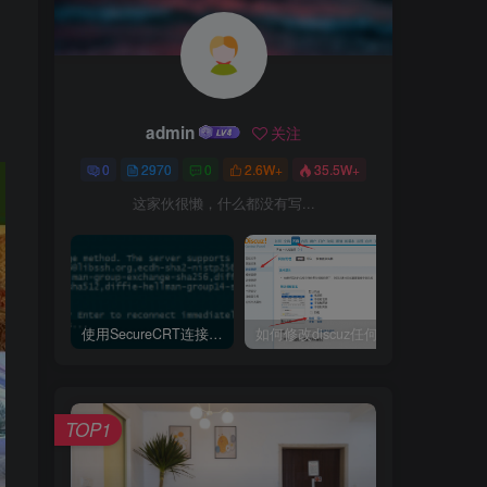
admin
关注
0
2970
0
2.6W+
35.5W+
这家伙很懒，什么都没有写...
使用SecureCRT连接Ubuntu20.04报错：Key exchange failed. No compatible key exchange method.
如何修改discuz任何模板的编辑器默认字体类型和默认字体大小
TOP1