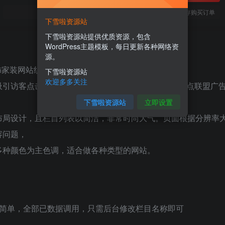
您当前未登录！建议登陆后购买，可保存购买订单
下雪啦资源站
下雪啦资源站提供优质资源，包含
WordPress主题模板，每日更新各种网络资
源。
饰家装网站织梦模板
下雪啦资源站
欢迎多多关注
引访客点击，提升ip流量和pv是非常有利的，随便挂点联盟广
下雪啦资源站
立即设置
布局设计，且栏目列表以简洁，非常时尚大气。页面根据分辨率
容问题，
多种颜色为主色调，适合做各种类型的网站。
板简单，全部已数据调用，只需后台修改栏目名称即可