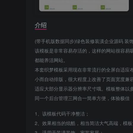
介绍
(带手机版数据同步)绿色装修装潢企业源码 装
该模板是非常容易存活的，这样的网站很容易吸
都能养活网站。
本套织梦模板采用现在非常流行的全屏自适应
小而自动排版，很大程度上改善了页面宽度兼
适应大部分显示器分辨率尺寸哦。模板整体以
同一个后台管理三网合一简单方便，体验极佳
1、该模板代码干净整洁；
2、效果相当的炫酷，相当简洁大气高端，模
3、适用于装潢装饰、家装家居；