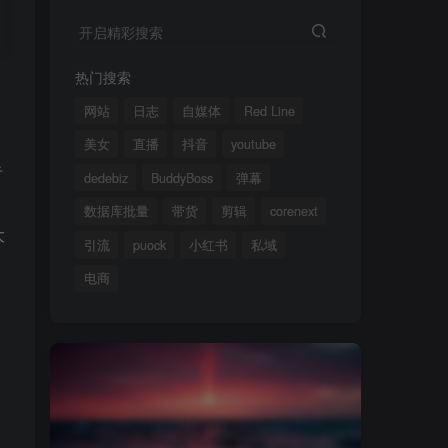
开启精彩搜索
热门搜索
网站
日志
自媒体
Red Line
美女
直播
抖音
youtube
告
dedebiz
BuddyBoss
弹幕
数据库批量
带货
剪辑
corenext
大
引流
puock
小红书
私域
电商