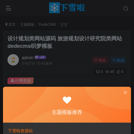
首页
主题模板
DedeCMS
正文
设计规划类网站源码 旅游规划设计研究院类网站
dedecms织梦模板
admin
关注
私信
5月27日 15:42发布
0
45
5
付费资源
设计规划类网站源码 旅游规划设计研究院类网站 dedecms织梦模板
此内容为付费资源，请付费后查看
0.01
主题模板推荐
￥
免费
免费
黄金会员
钻石会员
下雪啦资源站
立即购买