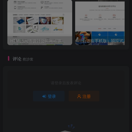
HTML5网络设计公司网站源码 织梦dedecms整站模板
（自
评论
抢沙发
请登录后发表评论
登录
注册