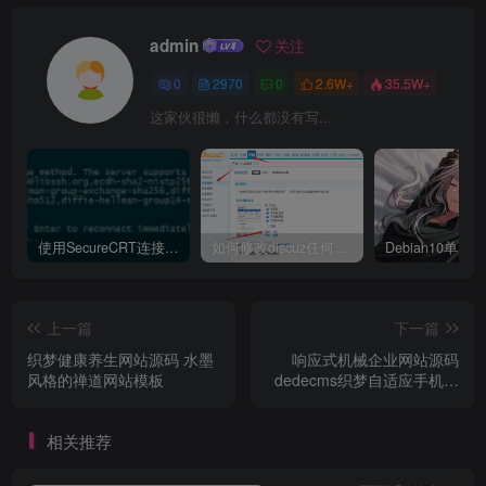
admin
关注
0
2970
0
2.6W+
35.5W+
这家伙很懒，什么都没有写...
使用SecureCRT连接Ubuntu20.04报错：Key exchange failed. No compatible key exchange method.
如何修改discuz任何模板的编辑器默认字体类型和默认字体大小
上一篇
下一篇
织梦健康养生网站源码 水墨
响应式机械企业网站源码
风格的禅道网站模板
dedecms织梦自适应手机网
站模板
相关推荐