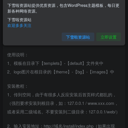
下雪啦资源站提供优质资源，包含WordPress主题模板，每日更
您当前未登录！建议登陆后购买，可保存购买订单
新各种网络资源。
下雪啦资源站
介绍
欢迎多多关注
下雪啦资源站
立即设置
婚纱摄影网站源码 婚庆影楼网站织梦模板
使用说明：
1、模板在目录下【templets】-【default】文件夹中
2、logo图片在根目录的【theme】-【bg】-【images】中
安装教程：
1、传到空间，由于有很多人反应安装后首页样式都乱的，
（强烈要求安装到根目录，如：127.0.0.1 / www.xxx.com，
或者采用二级域名。不要安装到二级目录：127.0.0.1/web/）
2、输入安装地址：http://域名/install/index.php（如果出现