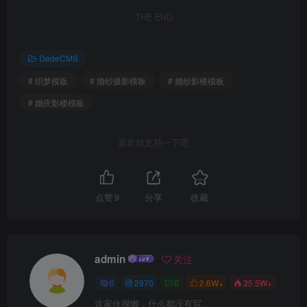
THE END
DedeCMS
# 织梦模板
# 婚纱摄影模板
# 婚纱影楼模板
# 婚庆影楼模板
喜欢就支持一下吧
点赞
9
分享
收藏
admin
关注
0
2970
0
2.6W+
35.5W+
这家伙很懒，什么都没有写...