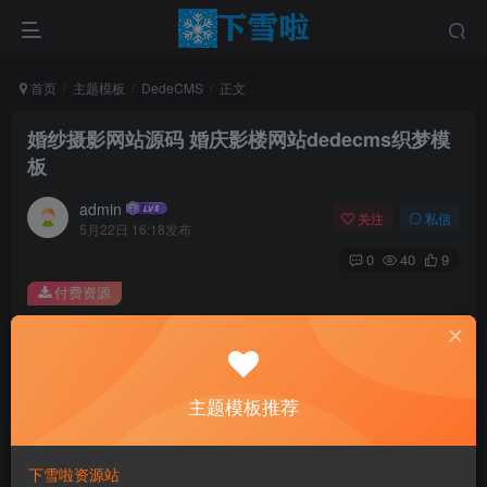
首页
主题模板
DedeCMS
正文
婚纱摄影网站源码 婚庆影楼网站dedecms织梦模
板
admin
关注
私信
5月22日 16:18发布
0
40
9
付费资源
婚纱摄影网站源码 婚庆影楼网站dedecms织梦模板
此内容为付费资源，请付费后查看
0.01
主题模板推荐
￥
免费
免费
黄金会员
钻石会员
下雪啦资源站
立即购买