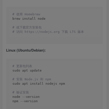
# 使用 Homebrew
brew install node
# 或下载官方安装包
# 访问 https://nodejs.org 下载 LTS 版本
Linux (Ubuntu/Debian):
# 更新包列表
sudo apt update
# 安装 Node.js 和 npm
sudo apt install nodejs npm
# 验证安装
node --version
npm --version