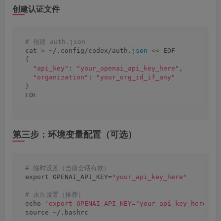
创建认证文件
# 创建 auth.json
cat 
>
 ~/.config/codex/auth.
json
<<
 EOF
{
"api_key"
: 
"your_openai_api_key_here"
,
"organization"
: 
"your_org_id_if_any"
}
EOF
第三步：环境变量配置（可选）
# 临时设置（当前会话有效）
export OPENAI_API_KEY=
"your_api_key_here"
# 永久设置（推荐）
echo 
'export OPENAI_API_KEY="your_api_key_here"'
source ~/.bashrc