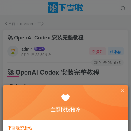
首页
Tutorials
正文
🚀 OpenAI Codex 安装完整教程
admin
关注
私信
5月21日 22:39发布
0
28
5
🚀 OpenAI Codex 安装完整教程
📋 概述
Codex 是 OpenAI 开发的 AI 编程助手工具，能够帮助开发者
主题模板推荐
自动生成代码、调试、优化代码等功能。本教程将详细介绍
如何在您的系统上安装和配置 Codex CLI。
下雪啦资源站