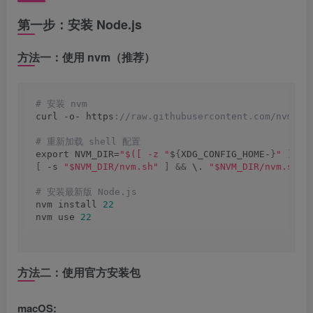
第一步：安装 Node.js
方法一：使用 nvm（推荐）
# 安装 nvm
curl -o- https
://raw.githubusercontent.com/nvm-sh
# 重新加载 shell 配置
export NVM_DIR=
"$([ -z "
$
{
XDG_CONFIG_HOME-
}
" ] &&
[
 -s 
"$NVM_DIR/nvm.sh"
]
&&
 \. 
"$NVM_DIR/nvm.sh"
# 安装最新版 Node.js
nvm install 
22
nvm use 
22
方法二：使用官方安装包
macOS: