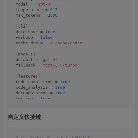
model = 
"gpt-4"
temperature = 
0.7
max_tokens = 
2000
[
cli
]
auto_save = 
true
verbose = 
false
cache_dir = 
"~/.cache/codex"
[
models
]
default = 
"gpt-4"
fallback = 
"gpt-3.5-turbo"
[
features
]
code_completion = 
true
code_analysis = 
true
documentation = 
true
testing = 
true
EOF
自定义快捷键
# 在 .bashrc 或 .zshrc 中添加别名