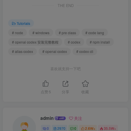
THE END
Tutorials
# node
# windows
# pre class
# code lang
# openai codex 安装完整教程
# codex
# npm install
# alias codex
# openai codex
# codex cli
喜欢就支持一下吧
点赞
5
分享
收藏
admin
关注
0
2970
0
2.6W+
35.5W+