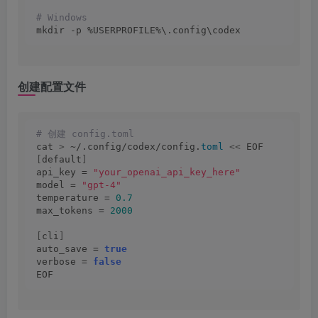
# Windows
mkdir -p %USERPROFILE%\.config\codex
创建配置文件
# 创建 config.toml
cat 
>
 ~/.config/codex/config.
toml
<<
 EOF
[
default
]
api_key = 
"your_openai_api_key_here"
model = 
"gpt-4"
temperature = 
0.7
max_tokens = 
2000
[
cli
]
auto_save = 
true
verbose = 
false
EOF