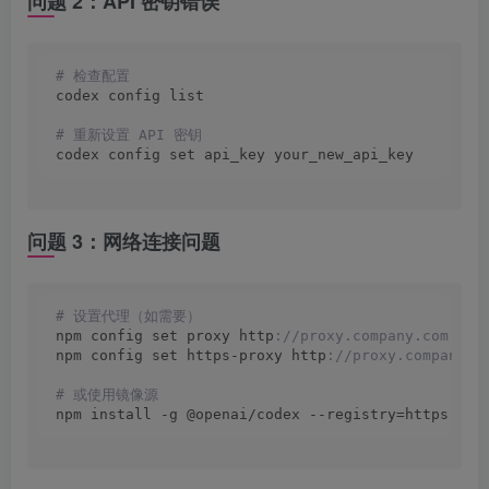
问题 2：API 密钥错误
# 检查配置
codex config list
# 重新设置 API 密钥
codex config set api_key your_new_api_key
问题 3：网络连接问题
# 设置代理（如需要）
npm config set proxy http
://proxy.company.com:808
npm config set https-proxy http
://proxy.company.c
# 或使用镜像源
npm install -g @openai/codex --registry=https
://r