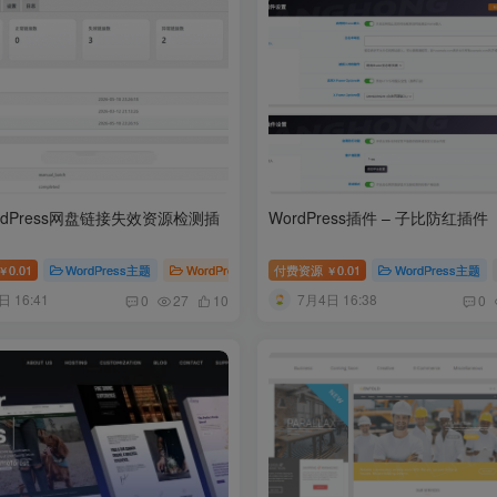
rdPress网盘链接失效资源检测插
WordPress插件 – 子比防红插件
模板
0.01
# 软件下载站源码
WordPress主题
WordPress插件
付费资源
# WordPress插件
0.01
WordPress主题
# 子比插件
#
￥
￥
日 16:41
7月4日 16:38
0
27
10
0