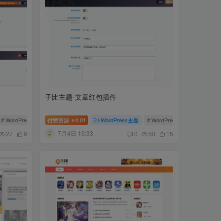
子比主题-文章红包插件
 资源检测插件
# WordPress插件
付费资源
# 子比防红插件
0.01
WordPress主题
# WordPress插件
# 子比主
￥
7月4日 16:33
27
9
0
50
15