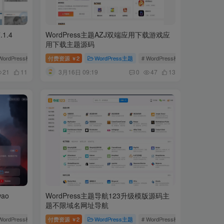
.1.4
WordPress主题AZJ双端应用下载游戏应
用下载主题源码
WordPress模板
# Enfold破解版
付费资源
2
# Enfold主题
WordPress主题
# WordPress模板
# 下载主题
￥
3月16日 09:19
21
11
0
47
13
ao
WordPress主题导航123升级模版源码主
题不限域名网址导航
erce
WordPress模板
# 导航主题
付费资源
2
# Yowao
WordPress主题
# WordPress模板
# 导航主题
￥