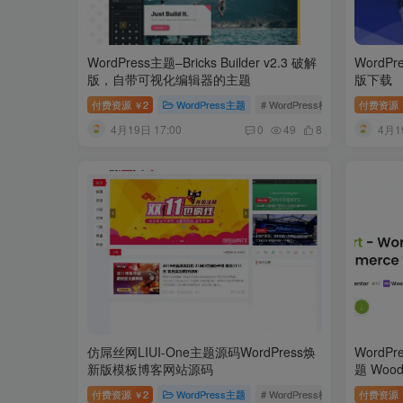
WordPress主题–Bricks Builder v2.3 破解
WordPr
版，自带可视化编辑器的主题
版下载
付费资源
2
WordPress主题
# WordPress模板
# Bricks B
付费资源
￥
4月19日 17:00
4月1
0
49
8
仿屌丝网LIUI-One主题源码WordPress焕
WordP
新版模板博客网站源码
题 Wood
付费资源
2
WordPress主题
# WordPress模板
# 博客模板
付费资源
￥