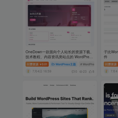
OneDown一款面向个人站长的资源下载、
子比Wo
技术教程、内容资讯类站点的 WordPress
件
主题
付费资源
0.01
WordPress主题
# WordPress模板
付费资源
# 资源
￥
7月4日 16:59
7月4
0
23
8