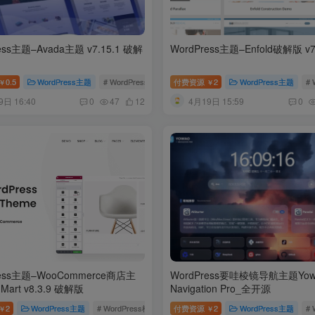
ess主题–Avada主题 v7.15.1 破解
WordPress主题–Enfold破解版 v7
uilder v2.3 破解版
0.5
WordPress主题
# 可视化编辑器
# WordPress模板
付费资源
# 破解版
2
# Avada主题
WordPress主题
# 
￥
￥
9日 16:40
4月19日 15:59
0
47
12
0
ress主题–WooCommerce商店主
WordPress要哇棱镜导航主题Yow
Mart v8.3.9 破解版
Navigation Pro_全开源
2
# 仿屌丝网
WordPress主题
# WordPress模板
# WoodMart v8.3.9 破解版
付费资源
2
WordPress主题
# WooComm
# 
￥
￥