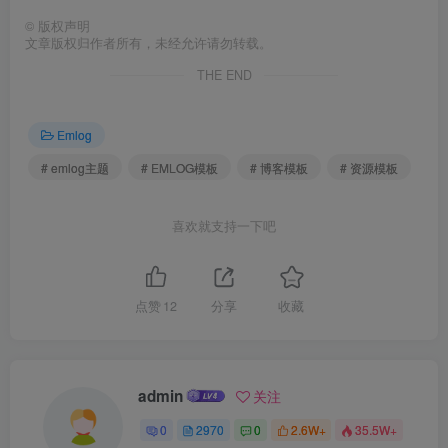
©
版权声明
文章版权归作者所有，未经允许请勿转载。
THE END
Emlog
# emlog主题
# EMLOG模板
# 博客模板
# 资源模板
喜欢就支持一下吧
点赞
12
分享
收藏
admin
关注
0
2970
0
2.6W+
35.5W+