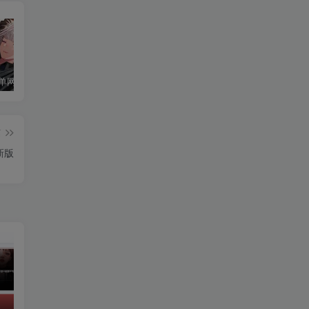
Debian10单网卡配置两个IP地址
Ubuntu Server 20.04修改固定ip地址教程
在Debian 10（Buster）上安装和配置Firewalld的方法
篇
新版