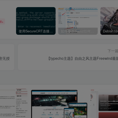
W+
使用SecureCRT连接Ubuntu20.04报错：Key exchange failed. No compatible key exchange method.
如何修改discuz任何模板的编辑器默认字体类型和默认字体大小
下一
加密无授
【typecho主题】自由之风主题Freewind最