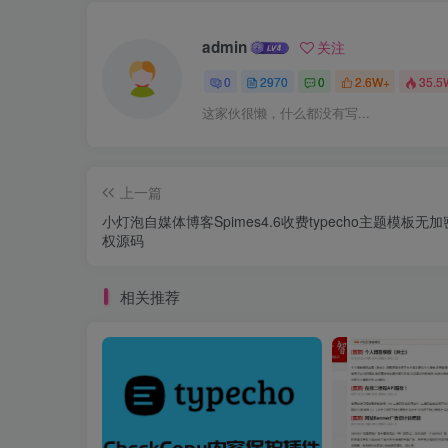
admin
关注
0
2970
0
2.6W+
35.5
这家伙很懒，什么都没有写...
上一篇
小灯泡自媒体博客Spimes4.6收费typecho主题模板无
权源码
相关推荐