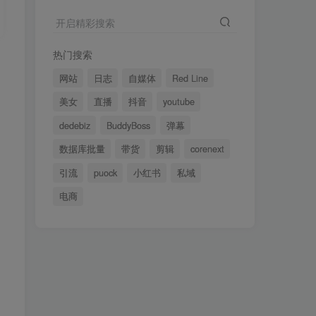
开启精彩搜索
开启精彩搜索
热门搜索
热门搜索
网站
网站
日志
日志
自媒体
自媒体
Red Line
Red Line
美女
美女
直播
直播
抖音
抖音
youtube
youtube
dedebiz
dedebiz
BuddyBoss
BuddyBoss
弹幕
弹幕
数据库批量
数据库批量
带货
带货
剪辑
剪辑
corenext
corenext
引流
引流
puock
puock
小红书
小红书
私域
私域
电商
电商