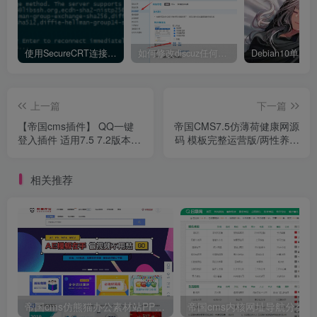
使用SecureCRT连接Ubuntu20.04报错：Key exchange failed. No compatible key exchange method.
如何修改discuz任何模板的编辑器默认字体类型和默认字体大小
上一篇
下一篇
【帝国cms插件】 QQ一键
帝国CMS7.5仿薄荷健康网源
登入插件 适用7.5 7.2版本，
码 模板完整运营版/两性养生
UTF-8 GBK双版本 酷网站优
生活类网站 带会员中心 投稿
化版 傻瓜式安装【必备插
QQ登入 百度主动推送 手机
相关推荐
件】
端可封装APP
帝国cms仿熊猫办公素材站PPT模板简历模板下载站源码+WAP手机端+采集器+第四方支付
帝国cm