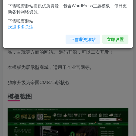
下雪啦资源站提供优质资源，包含WordPress主题模板，每日更
您当前未登录！建议登陆后购买，可保存购买订单
新各种网络资源。
下雪啦资源站
模板介绍
欢迎多多关注
下雪啦资源站
立即设置
本套源码带非常完美的筛选功能，非常适合做奢侈品，收藏
品，古玩等方面的网站。 源码开源，可以二次开发！
本模板为展示型商城，适用于企业官网等。
独家升级为帝国CMS7.5版核心
模板截图