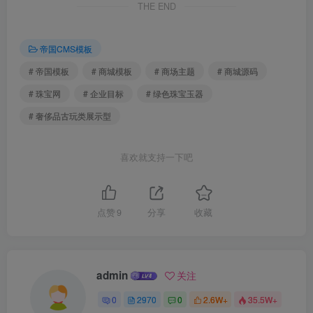
THE END
帝国CMS模板
# 帝国模板
# 商城模板
# 商场主题
# 商城源码
# 珠宝网
# 企业目标
# 绿色珠宝玉器
# 奢侈品古玩类展示型
喜欢就支持一下吧
点赞
9
分享
收藏
admin
关注
0
2970
0
2.6W+
35.5W+