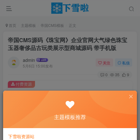
首页
主题模板
帝国CMS模板
正文
帝国CMS源码《珠宝网》企业官网大气绿色珠宝
玉器奢侈品古玩类展示型商城源码 带手机版
admin
关注
私信
5月6日 15:00发布
0
35
9
付费资源
帝国CMS源码《珠宝网》企业官网大气绿色珠宝玉器奢侈品古玩类展示型商城源码 带手机版
此内容为付费资源，请付费后查看
29
主题模板推荐
￥
免费
免费
黄金会员
钻石会员
下雪啦资源站
立即购买