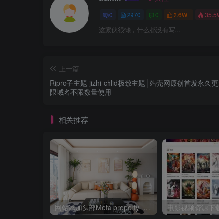
0
2970
0
2.6W+
35.5
这家伙很懒，什么都没有写...
上一篇
Ripro子主题-jizhi-chlid极致主题│站壳网原创首发永久
限域名不限数量使用
相关推荐
网站添加头部Meta property=og协议的使用方法详解教程