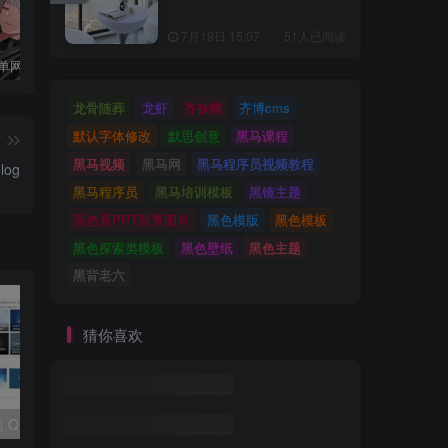
7月19日 15:07
51人已阅读
Debian10单网卡配置两个IP地址
Ubuntu Server 20.04修改固定ip地址教程
在Debian 10（Buster）上安装和配置Firewalld的方法
龙骨随葬
龙虾
齐铁嘴
齐博cms
默认字体修改
默思创意
黑马课程
篇
黑马视频
黑马网
黑马程序员视频教程
log
黑马程序员
黑马培训模板
黑镜主题
黑色系PPT背景图片
黑色模版
黑色模板
黑色探索类模板
黑色壁纸
黑色主题
黑背老六
猜你喜欢
WordPress主题 QUX v9.1.5 破解版（去掉后门）
柒比贰B2 V2.9.9主题去授权无限制版 WordPress主题模板