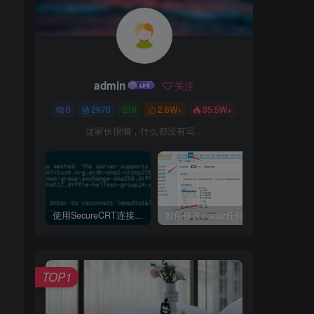
admin
关注
0
2970
0
2.6W+
35.5W+
这家伙很懒，什么都没有写...
使用SecureCRT连接Ubuntu20.04报错：Key exchange failed. No compatible key exchange method.
如何修改discuz任何模板的编辑器默认字体类型和默认字体大小
TOP1