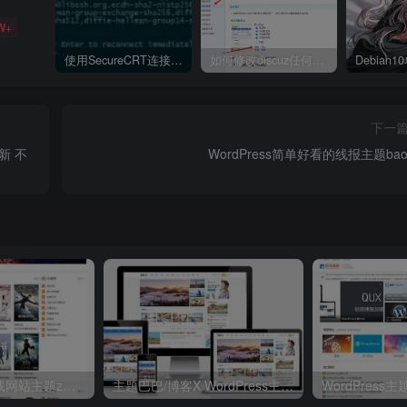
W+
使用SecureCRT连接Ubuntu20.04报错：Key exchange failed. No compatible key exchange method.
如何修改discuz任何模板的编辑器默认字体类型和默认字体大小
下一
更新 不
WordPress简单好看的线报主题bao
电影视频资源下载网站主题zmovie 专为电影站制作
主题巴巴/博客X WordPress主题模板 V1.3.1破解去授权无限制版