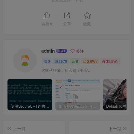
喜欢就支持一下吧
点赞
0
分享
收藏
admin
关注
0
2970
0
2.6W+
35.5W+
这家伙很懒，什么都没有写...
使用SecureCRT连接Ubuntu20.04报错：Key exchange failed. No compatible key exchange method.
如何修改discuz任何模板的编辑器默认字体类型和默认字体大小
上一篇
下一篇