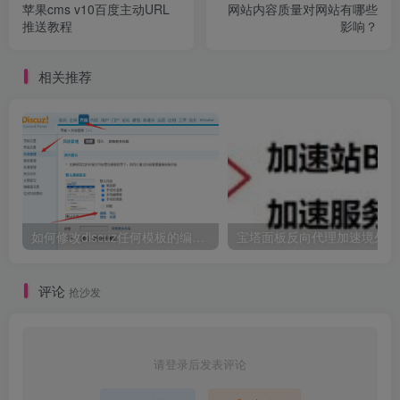
苹果cms v10百度主动URL
网站内容质量对网站有哪些
推送教程
影响？
相关推荐
如何修改discuz任何模板的编辑器默认字体类型和默认字体大小
宝
评论
抢沙发
请登录后发表评论