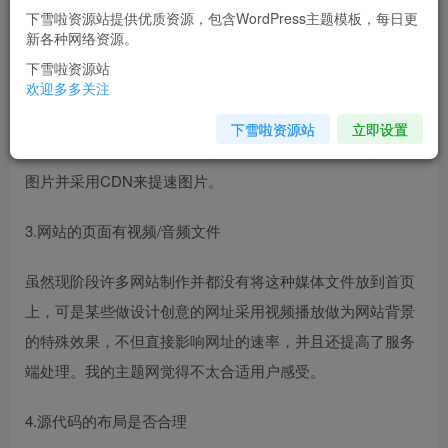
下雪啦资源站提供优质资源，包含WordPress主题模板，每日更
针对这个问题，网站能够启用gzip来缩小页面。最好的选择
新各种网络资源。
的方式是优化或再次编辑网站源代码。
下雪啦资源站
欢迎多多关注
2.图片过多或文件太大
下雪啦资源站
立即设置
这个问题通常发生在图片比较多的网址上。解决方法是缩小
图片并采用CDN来提速图片。
3.网站的页面有视频/音频文件
虽然现阶段许多网站制作并都没有将这种媒体文件放到首页
上，可是某些做设计创意的网址采用视频播放做为网站背景
的特殊效果，不但直接影响网址的速率，并且还提高了服务
端处理。我的主题网觉得不太合适用户感受。
4.源代码的布局是否合理