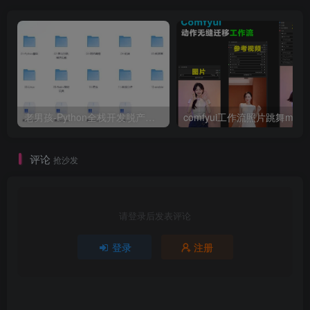
老男孩-Python全栈开发脱产班+课件
评论
抢沙发
请登录后发表评论
登录
注册