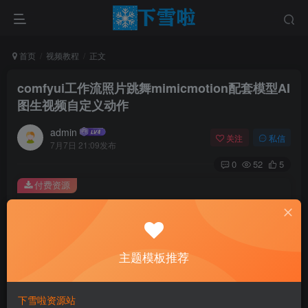
首页
视频教程
正文
comfyui工作流照片跳舞mimicmotion配套模型AI
图生视频自定义动作
admin
关注
私信
7月7日 21:09发布
0
52
5
付费资源
comfyui工作流照片跳舞mimicmotion配套模型AI图生视频自定义动作
此内容为付费资源，请付费后查看
0.01
主题模板推荐
￥
免费
免费
黄金会员
钻石会员
下雪啦资源站
立即购买