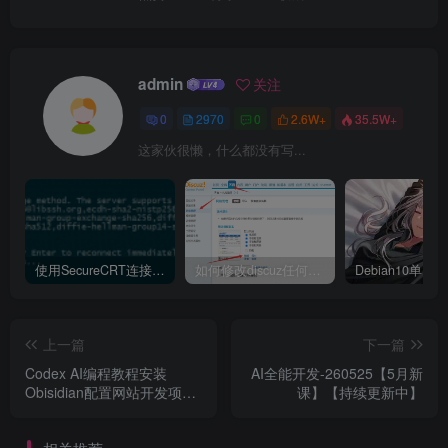
admin
关注
0
2970
0
2.6W+
35.5W+
这家伙很懒，什么都没有写...
使用SecureCRT连接Ubuntu20.04报错：Key exchange failed. No compatible key exchange method.
如何修改discuz任何模板的编辑器默认字体类型和默认字体大小
上一篇
下一篇
Codex AI编程教程安装
AI全能开发-260525【5月新
Obisidian配置网站开发项目
课】【持续更新中】
实战课程