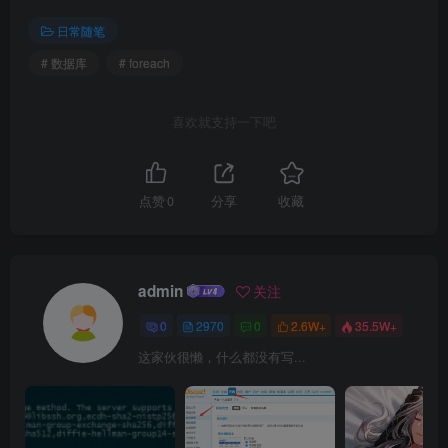
日常随笔
# 数据库
# foreach
喜欢就支持一下吧
点赞
0
分享
收藏
admin
关注
0
2970
0
2.6W+
35.5W+
这家伙很懒，什么都没有写...