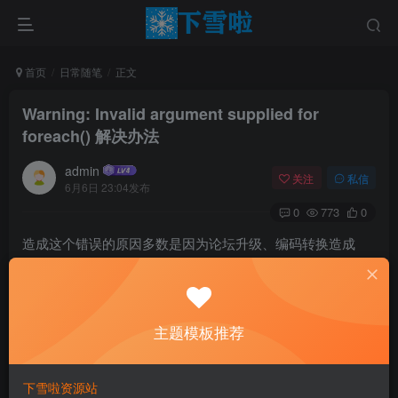
首页
日常随笔
正文
Warning: Invalid argument supplied for
foreach() 解决办法
admin
关注
私信
6月6日 23:04发布
0
773
0
造成这个错误的原因多数是因为论坛升级、编码转换造成
的！ 如果对PHP熟悉的人，可以直接找到出错的地方，分析
出错信息是对哪个数据库表操作时造成的（一般都是论坛的
基本数据表），然后，找到相应表的原版数据导进去，问题
主题模板推荐
可解决。 如果对PHP不熟悉的人，可以按出错信息提示的位
置，用一下修改方法进行修改，问题可解决。
下雪啦资源站