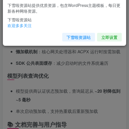
🚀 性能优化亮点
下雪啦资源站提供优质资源，包含WordPress主题模板，每日更
新各种网络资源。
网关性能大幅提升
下雪啦资源站
欢迎多多关注
插件元数据复用
：避免重复的文件系统扫描和插件清单
下雪啦资源站
立即设置
重新加载
懒加载机制
：核心网关处理器和 ACPX 运行时按需加载
SDK 公共表面缓存
：减少启动时的文件系统遍历
模型列表查询优化
模型提供商认证状态预加载，查询延迟从
~20 秒降低到
~5 毫秒
单次启动预加载，支持热重载后重新预加载
📚 文档完善与用户指导