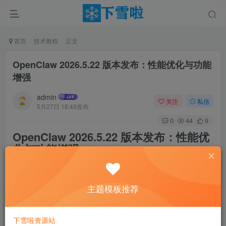
首页
技术教程
正文
OpenClaw 2026.5.22 版本发布：性能优化与功能
增强
admin
关注
私信
5月27日 18:49发布
0
44
9
OpenClaw 2026.5.22 版本发布：性能优
化与功能增强
OpenClaw 在 2026.5.22 版本中带来了显著的性能改进和新
主题模板推荐
功能，重点关注网关性能、文档完善和插件系统增强。以下
是本次更新的主要内容总结。
下雪啦资源站