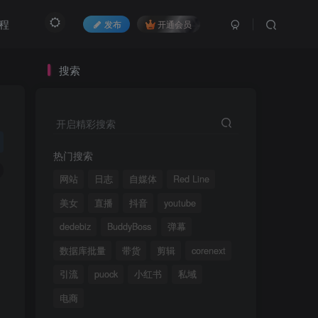
程
发布
开通会员
搜索
开启精彩搜索
热门搜索
网站
日志
自媒体
Red Line
美女
直播
抖音
youtube
dedebiz
BuddyBoss
弹幕
数据库批量
带货
剪辑
corenext
引流
puock
小红书
私域
电商