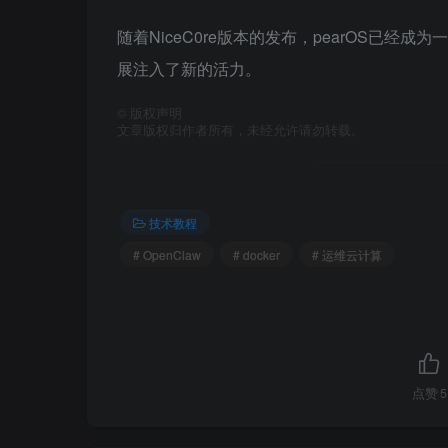
随着NiceC0re版本的发布，pearOS已
展注入了新的活力。
©
版权声明
文章版权归作者所有，未经允许请勿转载。
技术教程
# OpenClaw
# docker
# 运维云计算
点赞
5