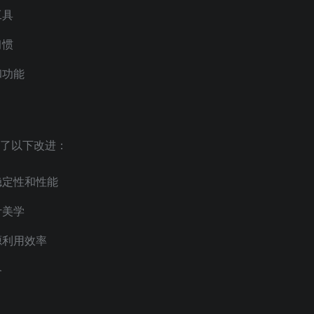
工具
习惯
和功能
带来了以下改进：
稳定性和性能
计美学
源利用效率
备