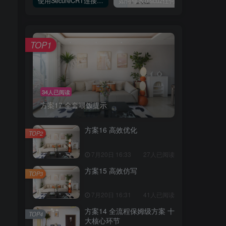
使用SecureCRT连接Ubuntu20.04报错：Key exchange failed. No compatible key exchange method.
如何修改discuz任何模板的编辑器默认字体类型和默认字体大小
TOP1
34人已阅读
方案17 全套喂饭提示
方案16 高效优化
TOP2
7月20日 16:33
27人已阅读
方案15 高效仿写
TOP3
7月20日 16:31
41人已阅读
方案14 全流程保姆级方案 十
TOP4
大核心环节