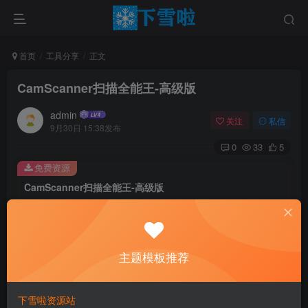
首页
工具分享
正文
CamScanner扫描全能王-高级版
admin
关注
私信
9月30日 15:38发布
0
33
5
免费资源
CamScanner扫描全能王-高级版
此内容为免费资源，请登录后查看
登录查看
主题模板推荐
介绍
下雪啦资源站
⚙️版本：7.1.5