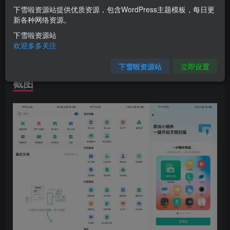
下雪啦资源站提供优质资源，包含WordPress主题模板，每日更
🌈说明：解锁[扫描全能王收费版]黄金标识高级账户特权：
新各种网络资源。
免广告/去水印/高清画质扫描/签名/证件扫描等
下雪啦资源站
100次本地OCR识别次数 (by GoMods, Gold)
欢迎多多关注
破解签名验证、裁剪正常 (无裁剪错误提示)
下雪啦资源站
立即设置
截图