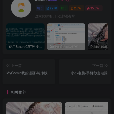
0
2970
0
2.6W+
35.5W+
这家伙很懒，什么都没有写...
使用SecureCRT连接Ubuntu20.04报错：Key exchange failed. No compatible key exchange method.
如何修改discuz任何模板的编辑器默认字体类型和默认字体大小
上一篇
下一篇
MyComic我的漫画-纯净版
小小电脑-手机秒变电脑
相关推荐