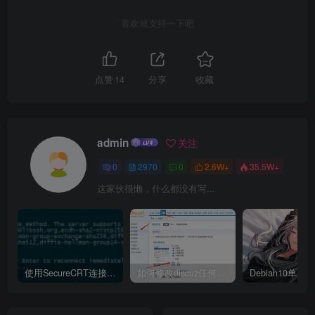
喜欢就支持一下吧
点赞
14
分享
收藏
admin
关注
0
2970
0
2.6W+
35.5W+
这家伙很懒，什么都没有写...
使用SecureCRT连接Ubuntu20.04报错：Key exchange failed. No compatible key exchange method.
如何修改discuz任何模板的编辑器默认字体类型和默认字体大小