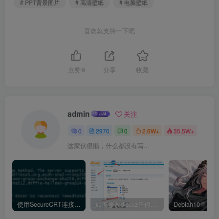
# PPT背景图片
# 高清壁纸
# 电脑壁纸
喜欢就支持一下吧
点赞
9
分享
收藏
admin
关注
0
2970
0
2.6W+
35.5W+
这家伙很懒，什么都没有写...
使用SecureCRT连接Ubuntu20.04报错：Key exchange failed. No compatible key exchange method.
如何修改discuz任何模板的编辑器默认字体类型和默认字体大小