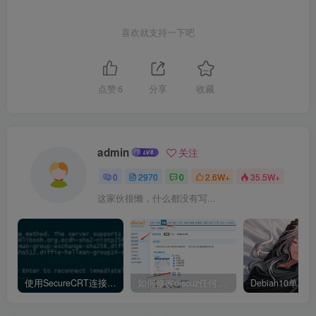
喜欢就支持一下吧
点赞
6
分享
收藏
admin
关注
0
2970
0
2.6W+
35.5W+
这家伙很懒，什么都没有写...
使用SecureCRT连接Ubuntu20.04报错：Key exchange failed. No compatible key exchange method.
如何修改discuz任何模板的编辑器默认字体类型和默认字体大小