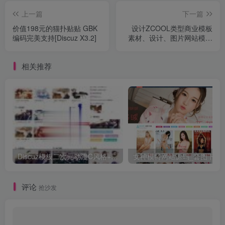
上一篇
下一篇
价值198元的猫扑贴贴 GBK
设计ZCOOL类型商业模板
编码完美支持[Discuz X3.2]
素材、设计、图片网站模板
discuz模板
相关推荐
Discuz模板二次元动漫C风格+C风格门户版1.1 UTF8+GBK
女神模特网站源
评论
抢沙发