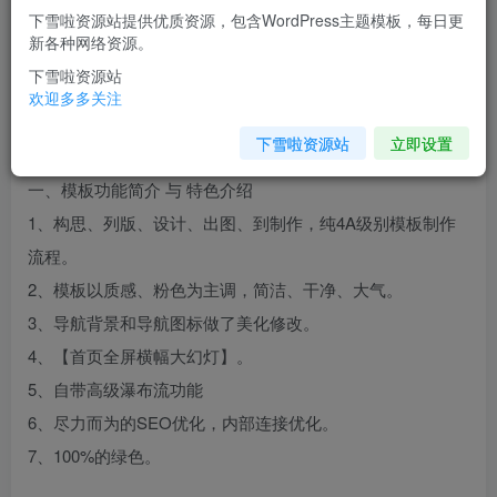
下雪啦资源站提供优质资源，包含WordPress主题模板，每日更
您当前未登录！建议登陆后购买，可保存购买订单
新各种网络资源。
下雪啦资源站
介绍
欢迎多多关注
下雪啦资源站
立即设置
爱语滴专业分享模版
一、模板功能简介 与 特色介绍
1、构思、列版、设计、出图、到制作，纯4A级别模板制作
流程。
2、模板以质感、粉色为主调，简洁、干净、大气。
3、导航背景和导航图标做了美化修改。
4、【首页全屏横幅大幻灯】。
5、自带高级瀑布流功能
6、尽力而为的SEO优化，内部连接优化。
7、100%的绿色。