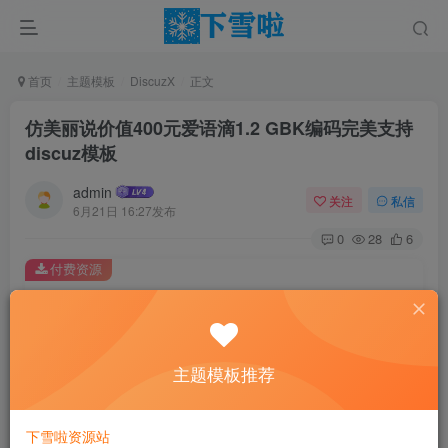
首页
主题模板
DiscuzX
正文
仿美丽说价值400元爱语滴1.2 GBK编码完美支持
discuz模板
admin
关注
私信
6月21日 16:27发布
0
28
6
付费资源
仿美丽说价值400元爱语滴1.2 GBK编码完美支持 discuz模板
此内容为付费资源，请付费后查看
5
主题模板推荐
￥
免费
免费
黄金会员
钻石会员
下雪啦资源站
立即购买