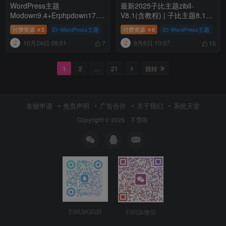
WordPress主题
最新2025子比主题zibll-
Modown9.4+Erphpdown17.3
V8.1(含教程) | 子比主题8.1开
虚拟素材资源付费下载
心版过授权
付费资源
5
WordPress主题
付费资源
8
WordPress主题
￥
￥
10月24日 09:51
9月6日 10:07
7
15
1
2
…
21
跳转
友链申请
免责声明
广告合作
关于我们
系统天堂
Copyright © 2025 ·
下雪啦
扫码加QQ群
扫码加微信