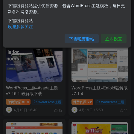
下雪啦资源站提供优质资源，包含WordPress主题模板，每日更
OneDown一款面向个人站长的
WordPress主题–Bricks
新各种网络资源。
资源下载、技术教程、内容资
Builder v2.3 破解版，自带可
讯类站点的 WordPress 主题
视化编辑器的主题
下雪啦资源站
付费资源
0.01
WordPress主题
付费资源
2
WordPress主题
￥
￥
欢迎多多关注
7月4日 16:59
4月19日 17:00
8
8
下雪啦资源站
立即设置
WordPress主题–Avada主题
WordPress主题–Enfold破解版
v7.15.1 破解版下载
v7.1.4
付费资源
0.5
WordPress主题
付费资源
2
WordPress主题
￥
￥
4月19日 16:40
4月19日 15:59
12
11