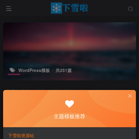
WordPress模板
共251篇
排序
更新
浏览
点赞
评论
主题模板推荐
下雪啦资源站